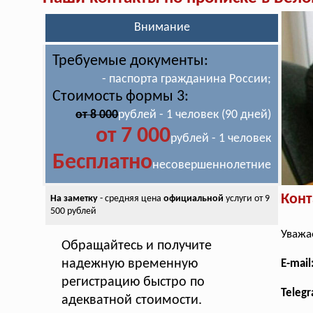
Внимание
Требуемые документы:
- паспорта гражданина России;
Стоимость формы 3:
от 8 000
рублей - 1 человек (90 дней)
от 7 000
рублей - 1 человек
Бесплатно
несовершеннолетние
Конт
На заметку
- средняя цена
официальной
услуги от 9
500 рублей
Уважа
Обращайтесь и получите
надежную временную
E-mai
регистрацию быстро по
Teleg
адекватной стоимости.