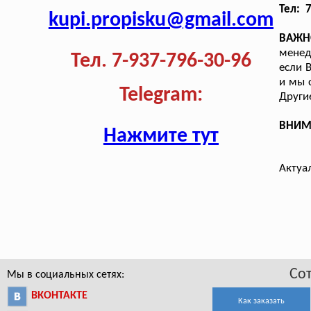
Тел: 
kupi.propisku@gmail.com
ВАЖН
менед
Тел. 7-937-796-30-96
если 
и мы 
Telegram:
Други
ВНИМА
Нажмите тут
Актуа
Со
Мы в социальных сетях:
ВКОНТАКТЕ
Как заказать